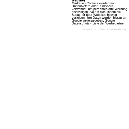
Website)
Marketing-Cookies werden von
Drittanbietern oder Publishern
verwendet, um personalisierte Werbung
anzuzeigen. Sie tun dies, indem sie
Besucher über Websites hinweg
verfolgen. Ihre Daten werden hierzu an
Google weitergegeben.
Google
Datenschutz - Liste der Werbepartner
Emporea
Impressum
|
Datenschutzerklärung
1 Bewertungen
Browsergames
Strategie
Fantasy
Klassisch
Free To
Play
Mehr über Emporea
Schlacht um Kyoto
2 Bewertungen
Browsergames
Strategie