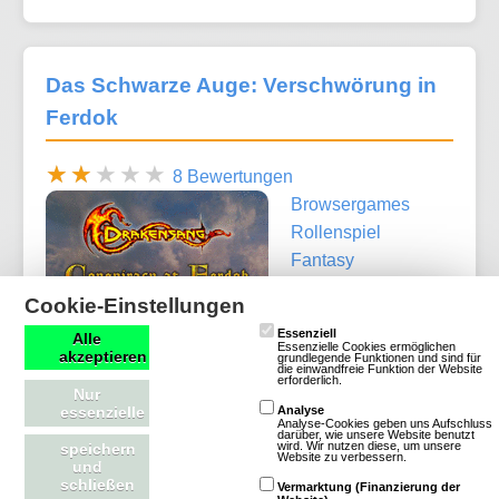
Das Schwarze Auge: Verschwörung in
Ferdok
8 Bewertungen
Browsergames
Rollenspiel
Fantasy
Klassisch
Cookie-Einstellungen
Essenziell
Alle
Essenzielle Cookies ermöglichen
akzeptieren
grundlegende Funktionen und sind für
die einwandfreie Funktion der Website
erforderlich.
Nur
essenzielle
Analyse
Analyse-Cookies geben uns Aufschluss
darüber, wie unsere Website benutzt
wird. Wir nutzen diese, um unsere
speichern
Website zu verbessern.
Mehr über Das Schwarze Auge: Verschwörung
und
schließen
Vermarktung (Finanzierung der
in Ferdok