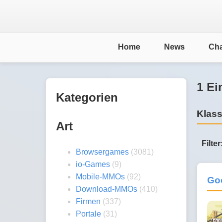
Home
News
Cha
1 Ei
Kategorien
Klass
Art
Filter
Browsergames
(3081)
io-Games
(9)
Mobile-MMOs
(92)
Go
Download-MMOs
(410)
Firmen
(337)
Portale
(31)