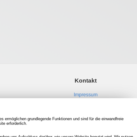
Kontakt
Impressum
Kontakt aufnehmen
es ermöglichen grundlegende Funktionen und sind für die einwandfreie
RSS Feeds
te erforderlich.
Neue Spiele in der Datenbank
eben uns Aufschluss darüber, wie unsere Website benutzt wird. Wir nutzen