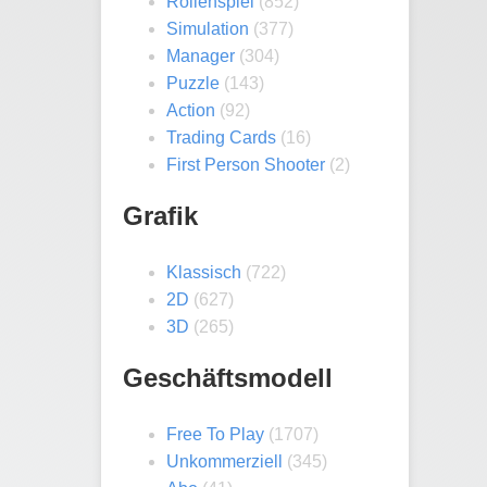
Rollenspiel
(852)
Simulation
(377)
Manager
(304)
Puzzle
(143)
Action
(92)
Trading Cards
(16)
First Person Shooter
(2)
Grafik
Klassisch
(722)
2D
(627)
3D
(265)
Geschäftsmodell
Free To Play
(1707)
Unkommerziell
(345)