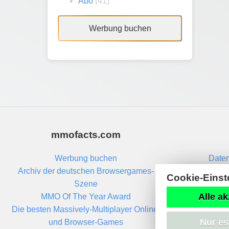
Abo
(41)
Werbung buchen
mmofacts.com
Werbung buchen
Daten
Archiv der deutschen Browsergames-
Cookie-Einst
Szene
Alle ak
MMO Of The Year Award
Die besten Massively-Multiplayer Online-
Nur es
und Browser-Games