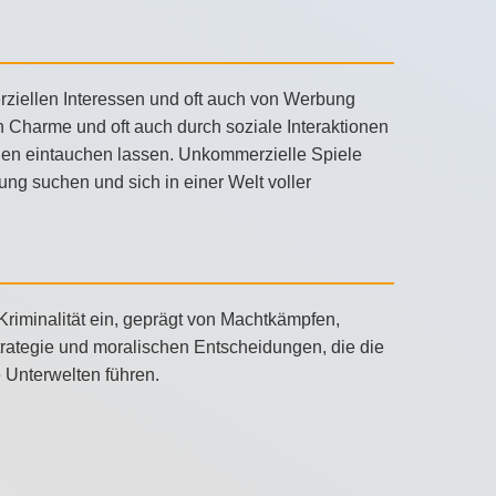
rziellen Interessen und oft auch von Werbung
en Charme und oft auch durch soziale Interaktionen
ngen eintauchen lassen. Unkommerzielle Spiele
rung suchen und sich in einer Welt voller
 Kriminalität ein, geprägt von Machtkämpfen,
Strategie und moralischen Entscheidungen, die die
e Unterwelten führen.