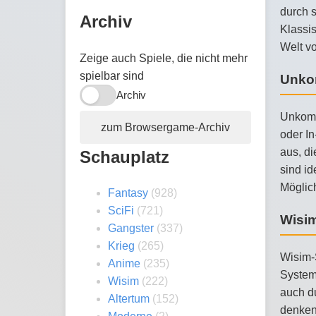
durch s
Archiv
Klassis
Welt vo
Zeige auch Spiele, die nicht mehr
spielbar sind
Unkom
Archiv
Unkomm
zum Browsergame-Archiv
oder In
aus, d
Schauplatz
sind id
Möglic
Fantasy
(928)
SciFi
(721)
Wisim
Gangster
(337)
Krieg
(265)
Wisim-S
Anime
(235)
System
Wisim
(222)
auch du
Altertum
(152)
denken