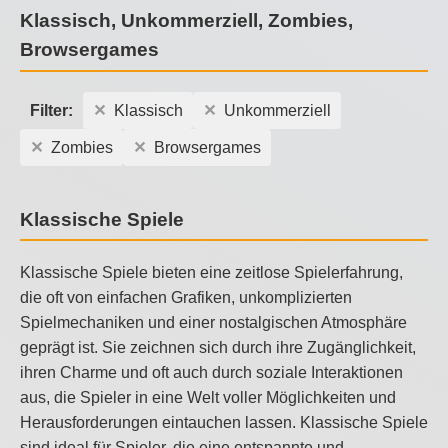
Klassisch, Unkommerziell, Zombies,
Browsergames
Filter:
Klassisch
Unkommerziell
Zombies
Browsergames
Klassische Spiele
Klassische Spiele bieten eine zeitlose Spielerfahrung,
die oft von einfachen Grafiken, unkomplizierten
Spielmechaniken und einer nostalgischen Atmosphäre
geprägt ist. Sie zeichnen sich durch ihre Zugänglichkeit,
ihren Charme und oft auch durch soziale Interaktionen
aus, die Spieler in eine Welt voller Möglichkeiten und
Herausforderungen eintauchen lassen. Klassische Spiele
sind ideal für Spieler, die eine entspannte und