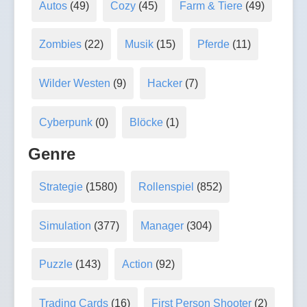
Autos
(49)
Cozy
(45)
Farm & Tiere
(49)
Zombies
(22)
Musik
(15)
Pferde
(11)
Wilder Westen
(9)
Hacker
(7)
Cyberpunk
(0)
Blöcke
(1)
Genre
Strategie
(1580)
Rollenspiel
(852)
Simulation
(377)
Manager
(304)
Puzzle
(143)
Action
(92)
Trading Cards
(16)
First Person Shooter
(2)