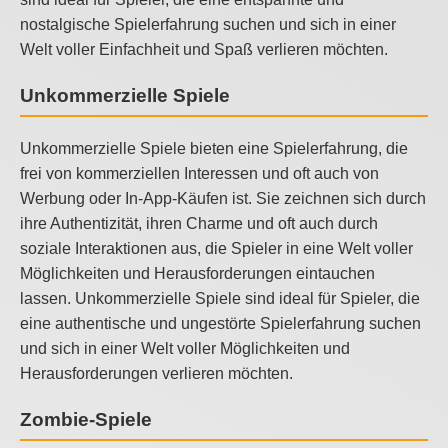
nostalgische Spielerfahrung suchen und sich in einer
Welt voller Einfachheit und Spaß verlieren möchten.
Unkommerzielle Spiele
Unkommerzielle Spiele bieten eine Spielerfahrung, die
frei von kommerziellen Interessen und oft auch von
Werbung oder In-App-Käufen ist. Sie zeichnen sich durch
ihre Authentizität, ihren Charme und oft auch durch
soziale Interaktionen aus, die Spieler in eine Welt voller
Möglichkeiten und Herausforderungen eintauchen
lassen. Unkommerzielle Spiele sind ideal für Spieler, die
eine authentische und ungestörte Spielerfahrung suchen
und sich in einer Welt voller Möglichkeiten und
Herausforderungen verlieren möchten.
Zombie-Spiele