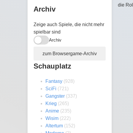
die Rol
Archiv
Zeige auch Spiele, die nicht mehr
spielbar sind
Archiv
zum Browsergame-Archiv
Schauplatz
Fantasy
(928)
SciFi
(721)
Gangster
(337)
Krieg
(265)
Anime
(235)
Wisim
(222)
Altertum
(152)