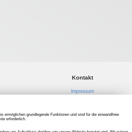
Kontakt
Impressum
Kontakt aufnehmen
es ermöglichen grundlegende Funktionen und sind für die einwandfreie
RSS Feeds
te erforderlich.
Neue Spiele in der Datenbank
eben uns Aufschluss darüber, wie unsere Website benutzt wird. Wir nutzen