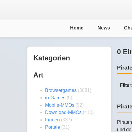
Home
News
Cha
0 Ei
Kategorien
Pirat
Art
Filter
Browsergames
(3081)
io-Games
(9)
Mobile-MMOs
(92)
Pirat
Download-MMOs
(410)
Firmen
(337)
Pirate
Portale
(31)
und de