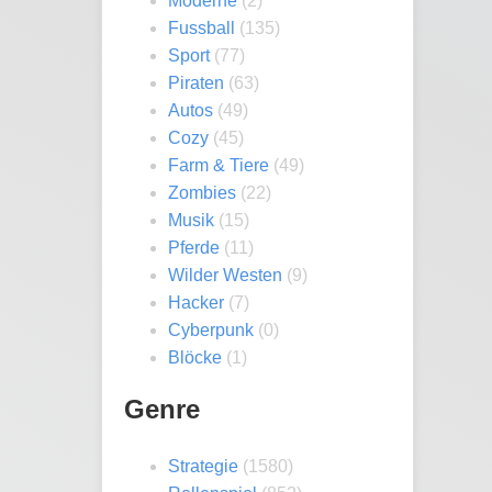
Moderne
(2)
Fussball
(135)
Sport
(77)
Piraten
(63)
Autos
(49)
Cozy
(45)
Farm & Tiere
(49)
Zombies
(22)
Musik
(15)
Pferde
(11)
Wilder Westen
(9)
Hacker
(7)
Cyberpunk
(0)
Blöcke
(1)
Genre
Strategie
(1580)