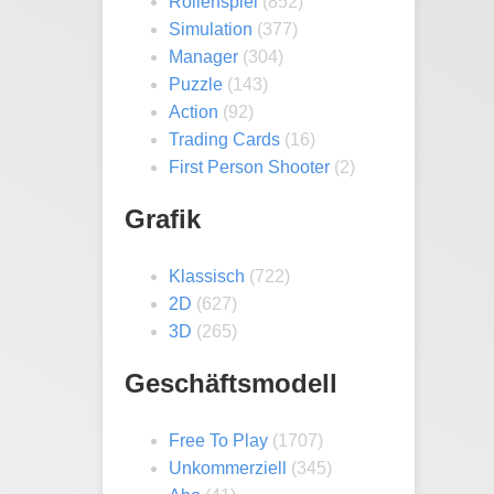
Rollenspiel
(852)
Simulation
(377)
Manager
(304)
Puzzle
(143)
Action
(92)
Trading Cards
(16)
First Person Shooter
(2)
Grafik
Klassisch
(722)
2D
(627)
3D
(265)
Geschäftsmodell
Free To Play
(1707)
Unkommerziell
(345)