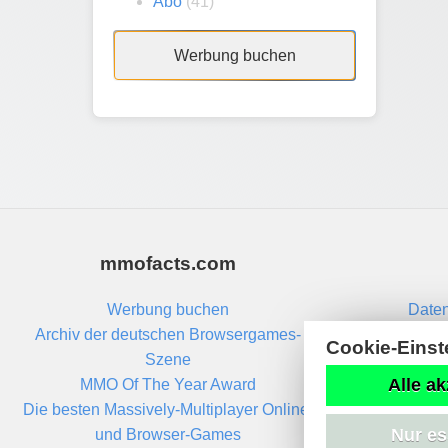
Abo
(41)
Werbung buchen
mmofacts.com
Werbung buchen
Daten
Archiv der deutschen Browsergames-
Cookie-Einst
Szene
Alle ak
MMO Of The Year Award
Die besten Massively-Multiplayer Online-
Nur es
und Browser-Games