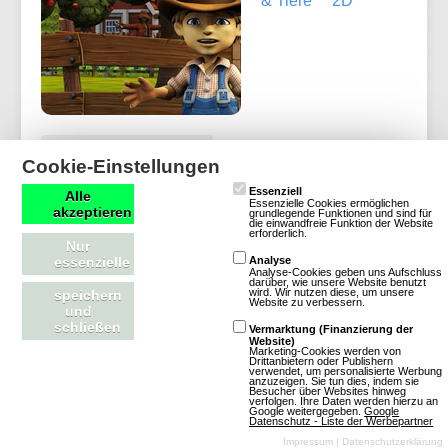
& Tiere
2D
Mehr über Farmtastic
Cookie-Einstellungen
Essenziell
Alle
Essenzielle Cookies ermöglichen
akzeptieren
grundlegende Funktionen und sind für
die einwandfreie Funktion der Website
erforderlich.
Nur
Goodgame Big Farm
essenzielle
Analyse
Analyse-Cookies geben uns Aufschluss
darüber, wie unsere Website benutzt
wird. Wir nutzen diese, um unsere
speichern
Website zu verbessern.
und
Browsergames
schließen
Vermarktung (Finanzierung der
Simulation
Farm &
Website)
Marketing-Cookies werden von
Tiere
2D
Free To
Drittanbietern oder Publishern
verwendet, um personalisierte Werbung
anzuzeigen. Sie tun dies, indem sie
Play
Besucher über Websites hinweg
verfolgen. Ihre Daten werden hierzu an
Google weitergegeben.
Google
Datenschutz - Liste der Werbepartner
Impressum
|
Datenschutzerklärung