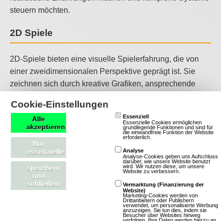
steuern möchten.
2D Spiele
2D-Spiele bieten eine visuelle Spielerfahrung, die von
einer zweidimensionalen Perspektive geprägt ist. Sie
zeichnen sich durch kreative Grafiken, ansprechende
Spielmechaniken und oft auch durch soziale
Cookie-Einstellungen
Interaktionen aus, die Spieler in eine Welt voller
Essenziell
Alle
Möglichkeiten und Herausforderungen eintauchen
Essenzielle Cookies ermöglichen
akzeptieren
grundlegende Funktionen und sind für
lassen. 2D-Spiele sind ideal für Spieler, die eine kreative
die einwandfreie Funktion der Website
erforderlich.
Nur
und entspannte Spielerfahrung suchen und sich in einer
essenzielle
Analyse
Analyse-Cookies geben uns Aufschluss
Welt voller Fantasie und Möglichkeiten verlieren
darüber, wie unsere Website benutzt
wird. Wir nutzen diese, um unsere
speichern
möchten.
Website zu verbessern.
und
schließen
Vermarktung (Finanzierung der
SciFi-Spiele
Website)
Marketing-Cookies werden von
Drittanbietern oder Publishern
verwendet, um personalisierte Werbung
anzuzeigen. Sie tun dies, indem sie
Besucher über Websites hinweg
SciFi-Spiele versetzen Spieler in futuristische Welten, die
verfolgen. Ihre Daten werden hierzu an