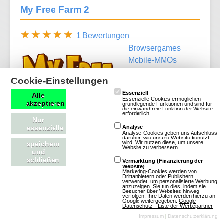
My Free Farm 2
1 Bewertungen
Browsergames
Mobile-MMOs
Mobile-MMOs
Cookie-Einstellungen
Simulation
Farm
Essenziell
Alle
& Tiere
3D
Free
Essenzielle Cookies ermöglichen
akzeptieren
grundlegende Funktionen und sind für
To Play
die einwandfreie Funktion der Website
erforderlich.
Nur
essenzielle
Analyse
Analyse-Cookies geben uns Aufschluss
darüber, wie unsere Website benutzt
wird. Wir nutzen diese, um unsere
speichern
Website zu verbessern.
und
schließen
Mehr über My Free Farm 2
Vermarktung (Finanzierung der
Website)
Marketing-Cookies werden von
Drittanbietern oder Publishern
verwendet, um personalisierte Werbung
anzuzeigen. Sie tun dies, indem sie
Besucher über Websites hinweg
verfolgen. Ihre Daten werden hierzu an
Google weitergegeben.
Google
Datenschutz - Liste der Werbepartner
Puschelfarm
Impressum
|
Datenschutzerklärung