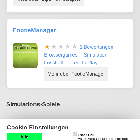
FootieManager
1 Bewertungen
Browsergames
Simulation
Fussball
Free To Play
Mehr über FootieManager
Simulations-Spiele
Simulationsspiele bieten eine realistische Nachbildung
Cookie-Einstellungen
von Aktivitäten, Systemen oder Umgebungen, bei der
Essenziell
Spieler die Kontrolle über verschiedene Aspekte
Alle
Essenzielle Cookies ermöglichen