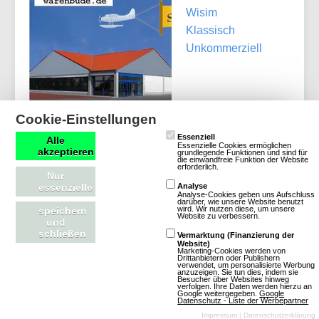
Wisim
Klassisch
Unkommerziell
Cookie-Einstellungen
Essenziell
Alle
Mehr über Warenbude
Essenzielle Cookies ermöglichen
akzeptieren
grundlegende Funktionen und sind für
die einwandfreie Funktion der Website
erforderlich.
Nur
essenzielle
Analyse
Analyse-Cookies geben uns Aufschluss
darüber, wie unsere Website benutzt
wird. Wir nutzen diese, um unsere
Town Tycoon
speichern
Website zu verbessern.
und
schließen
Vermarktung (Finanzierung der
Website)
3 Bewertungen
Marketing-Cookies werden von
Drittanbietern oder Publishern
verwendet, um personalisierte Werbung
Browsergames
anzuzeigen. Sie tun dies, indem sie
Besucher über Websites hinweg
Simulation
verfolgen. Ihre Daten werden hierzu an
Google weitergegeben.
Google
Datenschutz - Liste der Werbepartner
Wisim
Impressum
|
Datenschutzerklärung