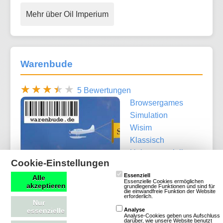
Mehr über Oil Imperium
Warenbude
5 Bewertungen
Browsergames
Simulation
Wisim
Klassisch
Unkommerziell
Cookie-Einstellungen
Essenziell
Alle
Essenzielle Cookies ermöglichen
akzeptieren
grundlegende Funktionen und sind für
die einwandfreie Funktion der Website
erforderlich.
Nur
essenzielle
Analyse
Analyse-Cookies geben uns Aufschluss
Mehr über Warenbude
darüber, wie unsere Website benutzt