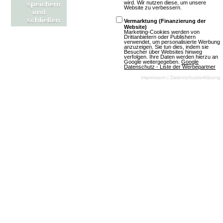
wird. Wir nutzen diese, um unsere
speichern
Website zu verbessern.
und
schließen
Vermarktung (Finanzierung der
Website)
Marketing-Cookies werden von
Drittanbietern oder Publishern
verwendet, um personalisierte Werbung
Town Tycoon
anzuzeigen. Sie tun dies, indem sie
Besucher über Websites hinweg
verfolgen. Ihre Daten werden hierzu an
Google weitergegeben.
Google
Datenschutz - Liste der Werbepartner
3 Bewertungen
Impressum
|
Datenschutzerklärung
Browsergames
Simulation
Wisim
Klassisch
Mehr über Town Tycoon