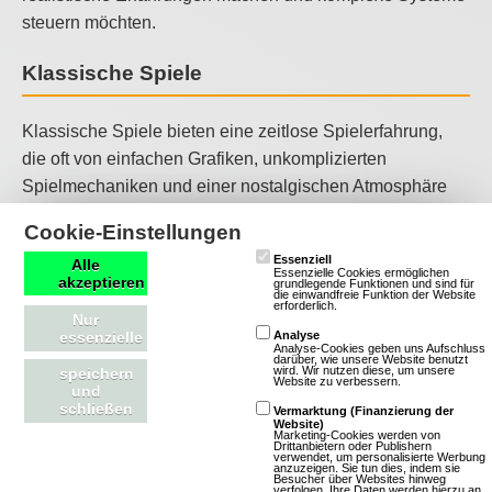
steuern möchten.
Klassische Spiele
Klassische Spiele bieten eine zeitlose Spielerfahrung,
die oft von einfachen Grafiken, unkomplizierten
Spielmechaniken und einer nostalgischen Atmosphäre
geprägt ist. Sie zeichnen sich durch ihre Zugänglichkeit,
Cookie-Einstellungen
ihren Charme und oft auch durch soziale Interaktionen
Essenziell
Alle
aus, die Spieler in eine Welt voller Möglichkeiten und
Essenzielle Cookies ermöglichen
akzeptieren
grundlegende Funktionen und sind für
Herausforderungen eintauchen lassen. Klassische Spiele
die einwandfreie Funktion der Website
erforderlich.
Nur
sind ideal für Spieler, die eine entspannte und
essenzielle
Analyse
Analyse-Cookies geben uns Aufschluss
nostalgische Spielerfahrung suchen und sich in einer
darüber, wie unsere Website benutzt
wird. Wir nutzen diese, um unsere
speichern
Welt voller Einfachheit und Spaß verlieren möchten.
Website zu verbessern.
und
schließen
Vermarktung (Finanzierung der
SciFi-Spiele
Website)
Marketing-Cookies werden von
Drittanbietern oder Publishern
verwendet, um personalisierte Werbung
anzuzeigen. Sie tun dies, indem sie
Besucher über Websites hinweg
SciFi-Spiele versetzen Spieler in futuristische Welten, die
verfolgen. Ihre Daten werden hierzu an