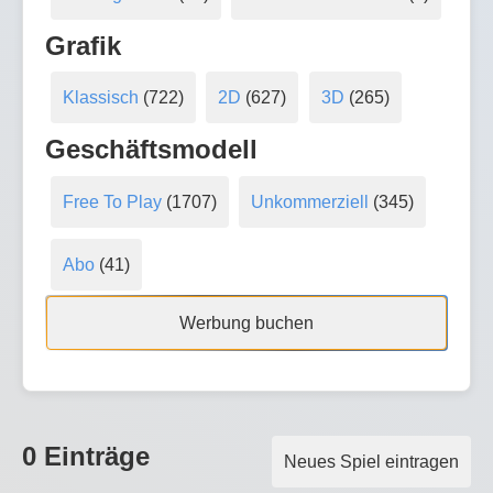
Grafik
Klassisch
(722)
2D
(627)
3D
(265)
Geschäftsmodell
Free To Play
(1707)
Unkommerziell
(345)
Abo
(41)
Werbung buchen
0 Einträge
Neues Spiel eintragen