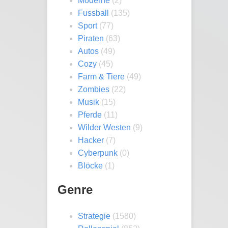
Moderne
(2)
Fussball
(135)
Sport
(77)
Piraten
(63)
Autos
(49)
Cozy
(45)
Farm & Tiere
(49)
Zombies
(22)
Musik
(15)
Pferde
(11)
Wilder Westen
(9)
Hacker
(7)
Cyberpunk
(0)
Blöcke
(1)
Genre
Strategie
(1580)