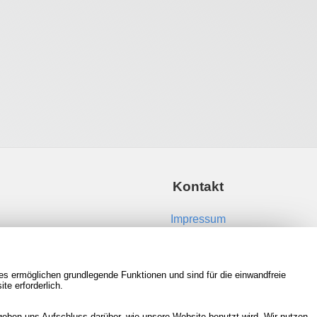
Kontakt
Impressum
Kontakt aufnehmen
es ermöglichen grundlegende Funktionen und sind für die einwandfreie
RSS Feeds
te erforderlich.
Neue Spiele in der Datenbank
eben uns Aufschluss darüber, wie unsere Website benutzt wird. Wir nutzen