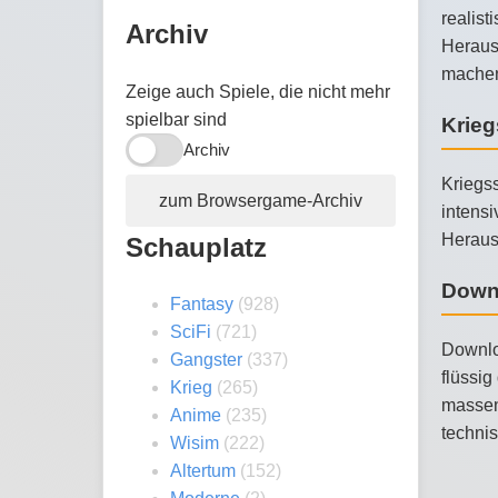
realist
Archiv
Herausf
machen
Zeige auch Spiele, die nicht mehr
spielbar sind
Krieg
Archiv
Kriegss
zum Browsergame-Archiv
intensi
Heraus
Schauplatz
Down
Fantasy
(928)
SciFi
(721)
Downlo
Gangster
(337)
flüssi
Krieg
(265)
massenh
Anime
(235)
technis
Wisim
(222)
Altertum
(152)