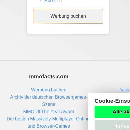
Abo
(41)
Werbung buchen
mmofacts.com
Werbung buchen
Daten
Archiv der deutschen Browsergames-
Cookie-Einst
Szene
Alle ak
MMO Of The Year Award
Die besten Massively-Multiplayer Online-
Nur es
und Browser-Games