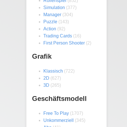
Rollenspiel
(852)
Simulation
(377)
Manager
(304)
Puzzle
(143)
Action
(92)
Trading Cards
(16)
First Person Shooter
(2)
Grafik
Klassisch
(722)
2D
(627)
3D
(265)
Geschäftsmodell
Free To Play
(1707)
Unkommerziell
(345)