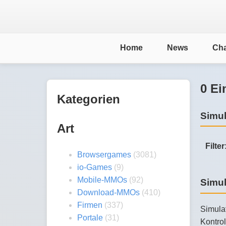
Home
News
Cha
0 Ei
Kategorien
Simul
Art
Filter
Browsergames
(3081)
io-Games
(9)
Mobile-MMOs
(92)
Simul
Download-MMOs
(410)
Firmen
(337)
Simulat
Portale
(31)
Kontro