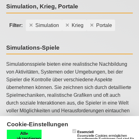
Simulation, Krieg, Portale
Filter:
Simulation
Krieg
Portale
Simulations-Spiele
Simulationsspiele bieten eine realistische Nachbildung
von Aktivitäten, Systemen oder Umgebungen, bei der
Spieler die Kontrolle über verschiedene Aspekte
übernehmen können. Sie zeichnen sich durch detaillierte
Spielmechaniken, realistische Grafiken und oft auch
durch soziale Interaktionen aus, die Spieler in eine Welt
voller Möglichkeiten und Herausforderungen eintauchen
lassen. Simulationsspiele sind ideal für Spieler, die gerne
Cookie-Einstellungen
realistische Erfahrungen machen und komplexe Systeme
Essenziell
Alle
steuern möchten.
Essenzielle Cookies ermöglichen
akzeptieren
grundlegende Funktionen und sind für