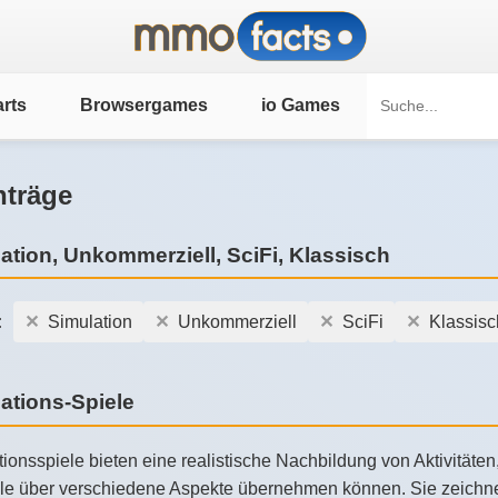
rts
Browsergames
io Games
nträge
ation, Unkommerziell, SciFi, Klassisch
:
Simulation
Unkommerziell
SciFi
Klassisc
ations-Spiele
ionsspiele bieten eine realistische Nachbildung von Aktivität
lle über verschiedene Aspekte übernehmen können. Sie zeichnen