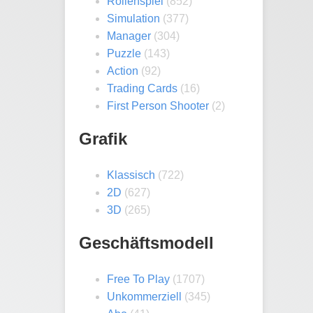
Rollenspiel
(852)
Simulation
(377)
Manager
(304)
Puzzle
(143)
Action
(92)
Trading Cards
(16)
First Person Shooter
(2)
Grafik
Klassisch
(722)
2D
(627)
3D
(265)
Geschäftsmodell
Free To Play
(1707)
Unkommerziell
(345)