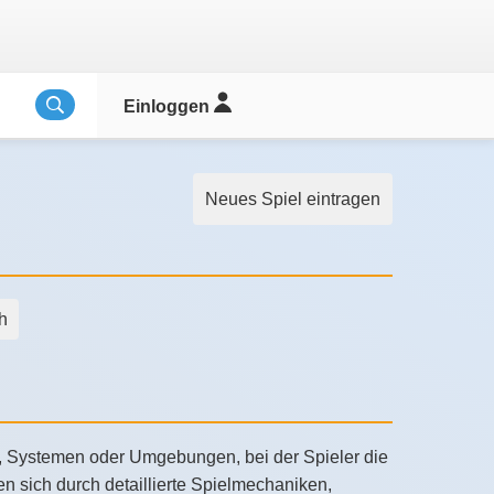
Einloggen
Neues Spiel eintragen
h
en, Systemen oder Umgebungen, bei der Spieler die
 sich durch detaillierte Spielmechaniken,