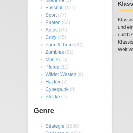
Moderne
(2)
Klass
Fussball
(135)
Sport
(77)
Klassis
Piraten
(63)
und ein
Autos
(49)
durch s
Cozy
(45)
Klassis
Farm & Tiere
(49)
Welt vo
Zombies
(22)
Musik
(15)
Pferde
(11)
Wilder Westen
(9)
Hacker
(7)
Cyberpunk
(0)
Blöcke
(1)
Genre
Strategie
(1580)