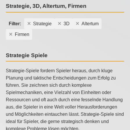
Strategie, 3D, Altertum, Firmen
Filter:
Strategie
3D
Altertum
Firmen
Strategie Spiele
Strategie-Spiele fordern Spieler heraus, durch kluge
Planung und taktische Entscheidungen zum Erfolg zu
führen. Sie zeichnen sich durch komplexe
Spielmechaniken, eine Vielzahl von Einheiten oder
Ressourcen und oft auch durch eine fesselnde Handlung
aus, die Spieler in eine Welt voller Herausforderungen
und Möglichkeiten eintauchen lässt. Strategie-Spiele sind
ideal für Spieler, die gerne strategisch denken und
komplexe Probleme lösen möchten.