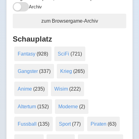
Archiv
zum Browsergame-Archiv
Schauplatz
Fantasy
(928)
SciFi
(721)
Gangster
(337)
Krieg
(265)
Anime
(235)
Wisim
(222)
Altertum
(152)
Moderne
(2)
Fussball
(135)
Sport
(77)
Piraten
(63)