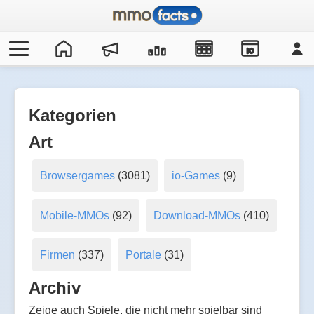
IO
Kategorien
Art
Browsergames
(3081)
io-Games
(9)
Mobile-MMOs
(92)
Download-MMOs
(410)
Firmen
(337)
Portale
(31)
Archiv
Zeige auch Spiele, die nicht mehr spielbar sind