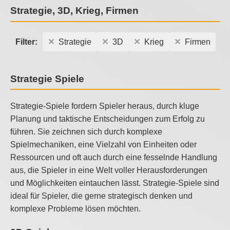
Strategie, 3D, Krieg, Firmen
Filter:
Strategie
3D
Krieg
Firmen
Strategie Spiele
Strategie-Spiele fordern Spieler heraus, durch kluge
Planung und taktische Entscheidungen zum Erfolg zu
führen. Sie zeichnen sich durch komplexe
Spielmechaniken, eine Vielzahl von Einheiten oder
Ressourcen und oft auch durch eine fesselnde Handlung
aus, die Spieler in eine Welt voller Herausforderungen
und Möglichkeiten eintauchen lässt. Strategie-Spiele sind
ideal für Spieler, die gerne strategisch denken und
komplexe Probleme lösen möchten.