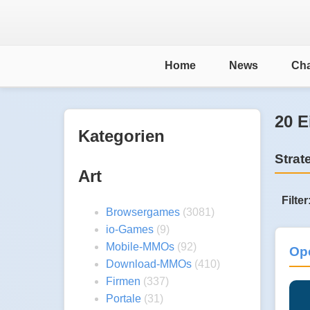
Home
News
Cha
20 E
Kategorien
Strat
Art
Filter
Browsergames
(3081)
io-Games
(9)
Mobile-MMOs
(92)
Ope
Download-MMOs
(410)
Firmen
(337)
Portale
(31)