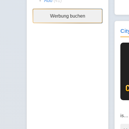
Abo
(41)
Werbung buchen
Cit
is…