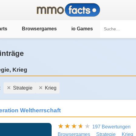
rts
Browsergames
io Games
inträge
egie, Krieg
:
Strategie
Krieg
ration Weltherrschaft
197 Bewertungen
Browsergames
Strategie
Krieg