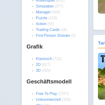
Rollenspiel
(852)
Simulation
(377)
Manager
(304)
Puzzle
(143)
Action
(92)
Trading Cards
(16)
First Person Shooter
(2)
Ta
Grafik
Klassisch
(722)
2D
(627)
3D
(265)
Geschäftsmodell
Free To Play
(1707)
Unkommerziell
(345)