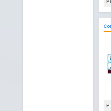
Me
Con
Me