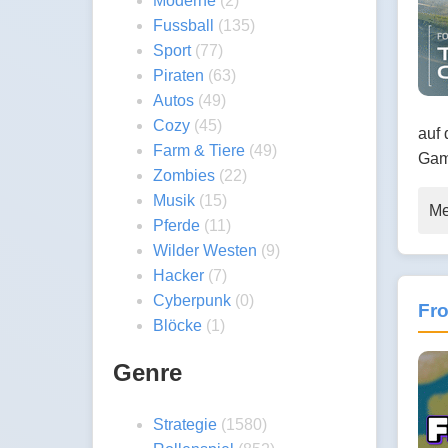
Moderne
(2)
Fussball
(135)
Sport
(77)
Piraten
(63)
Autos
(49)
Cozy
(45)
auf
Farm & Tiere
(49)
Gam
Zombies
(22)
Musik
(15)
Me
Pferde
(11)
Wilder Westen
(9)
Hacker
(7)
Cyberpunk
(0)
Fr
Blöcke
(1)
Genre
Strategie
(1580)