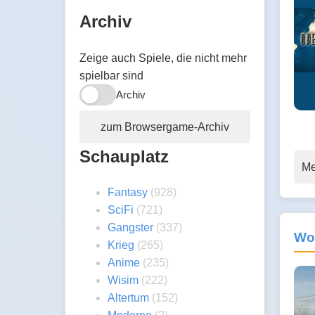
Archiv
Zeige auch Spiele, die nicht mehr
spielbar sind
Archiv
zum Browsergame-Archiv
Schauplatz
Me
Fantasy
(928)
SciFi
(721)
Gangster
(337)
Wo
Krieg
(265)
Anime
(235)
Wisim
(222)
Altertum
(152)