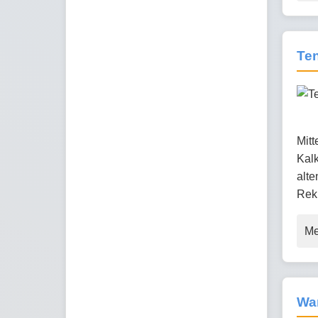
Ten
Mitt
Kalk
alte
Rekr
Me
Wa