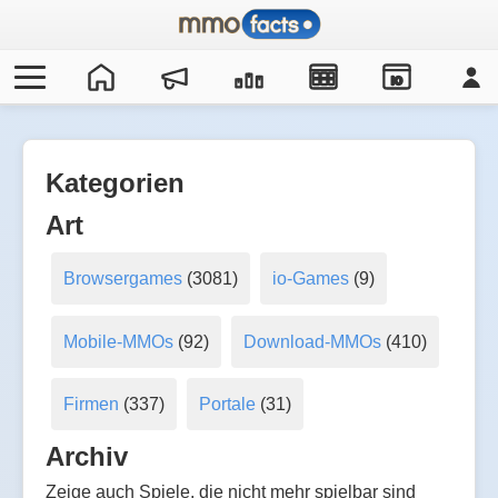
IO
Kategorien
Art
Browsergames
(3081)
io-Games
(9)
Mobile-MMOs
(92)
Download-MMOs
(410)
Firmen
(337)
Portale
(31)
Archiv
Zeige auch Spiele, die nicht mehr spielbar sind