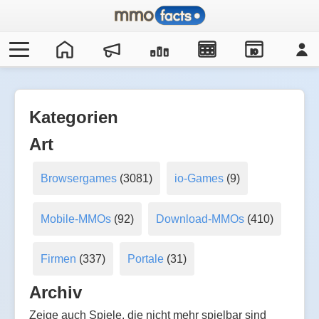
IO
Kategorien
Art
Browsergames
(3081)
io-Games
(9)
Mobile-MMOs
(92)
Download-MMOs
(410)
Firmen
(337)
Portale
(31)
Archiv
Zeige auch Spiele, die nicht mehr spielbar sind