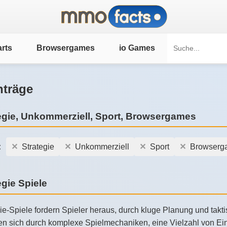
rts
Browsergames
io Games
nträge
egie, Unkommerziell, Sport, Browsergames
:
Strategie
Unkommerziell
Sport
Browserg
egie Spiele
ie-Spiele fordern Spieler heraus, durch kluge Planung und tak
en sich durch komplexe Spielmechaniken, eine Vielzahl von Ei