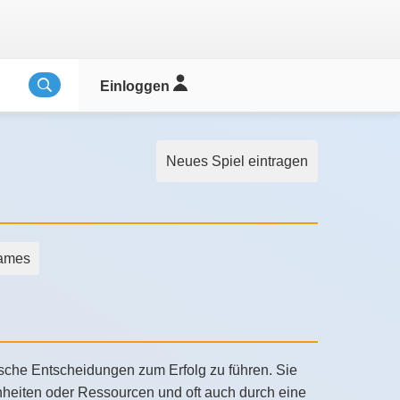
Einloggen
Neues Spiel eintragen
ames
tische Entscheidungen zum Erfolg zu führen. Sie
nheiten oder Ressourcen und oft auch durch eine