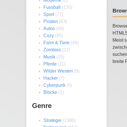
Moderne
(2)
Fussball
(135)
Brow
Sport
(77)
Piraten
(63)
Browser
Autos
(49)
HTML5 s
Cozy
(45)
Meist 
Farm & Tiere
(49)
zwisch
Zombies
(22)
suchen,
Musik
(15)
breite 
Pferde
(11)
Wilder Westen
(9)
Hacker
(7)
Cyberpunk
(0)
Blöcke
(1)
Genre
Strategie
(1580)