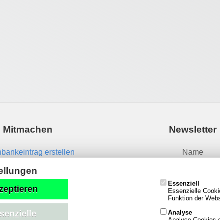
Mitmachen
Newsletter
bankeintrag erstellen
Name
News einsenden
ellungen
Essenziell
Email
zeptieren
Essenzielle Cooki
Funktion der Websi
Analyse
senzielle
Analyse-Cookies g