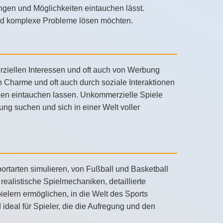
ungen und Möglichkeiten eintauchen lässt.
 und komplexe Probleme lösen möchten.
rziellen Interessen und oft auch von Werbung
en Charme und oft auch durch soziale Interaktionen
ngen eintauchen lassen. Unkommerzielle Spiele
rung suchen und sich in einer Welt voller
portarten simulieren, von Fußball und Basketball
realistische Spielmechaniken, detaillierte
ielern ermöglichen, in die Welt des Sports
deal für Spieler, die die Aufregung und den