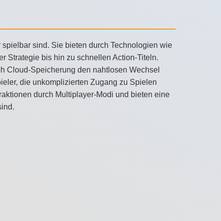
 spielbar sind. Sie bieten durch Technologien wie
 Strategie bis hin zu schnellen Action-Titeln.
urch Cloud-Speicherung den nahtlosen Wechsel
eler, die unkomplizierten Zugang zu Spielen
eraktionen durch Multiplayer-Modi und bieten eine
sind.