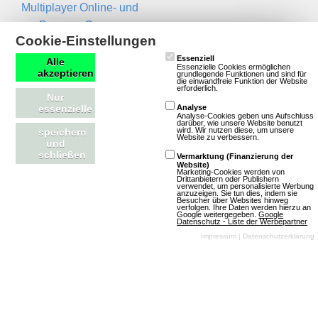
Multiplayer Online- und
Browser-Games
Newsletter
Cookie-Einstellungen
Essenziell
Name
Alle
Essenzielle Cookies ermöglichen
akzeptieren
grundlegende Funktionen und sind für
die einwandfreie Funktion der Website
erforderlich.
Nur
Email
essenzielle
Analyse
Analyse-Cookies geben uns Aufschluss
darüber, wie unsere Website benutzt
wird. Wir nutzen diese, um unsere
speichern
Website zu verbessern.
und
schließen
Vermarktung (Finanzierung der
Website)
Marketing-Cookies werden von
Drittanbietern oder Publishern
verwendet, um personalisierte Werbung
anzuzeigen. Sie tun dies, indem sie
Besucher über Websites hinweg
Kontakt
RSS Feeds
verfolgen. Ihre Daten werden hierzu an
Google weitergegeben.
Google
Datenschutz - Liste der Werbepartner
Impressum
|
Datenschutzerklärung
Impressum
Neue Spiele in der
Kontakt aufnehmen
Datenbank
Magazin