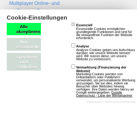
Multiplayer Online- und
Browser-Games
Newsletter
Cookie-Einstellungen
Essenziell
Name
Alle
Essenzielle Cookies ermöglichen
akzeptieren
grundlegende Funktionen und sind für
die einwandfreie Funktion der Website
erforderlich.
Nur
Email
essenzielle
Analyse
Analyse-Cookies geben uns Aufschluss
darüber, wie unsere Website benutzt
wird. Wir nutzen diese, um unsere
speichern
Website zu verbessern.
und
schließen
Vermarktung (Finanzierung der
Website)
Marketing-Cookies werden von
Drittanbietern oder Publishern
verwendet, um personalisierte Werbung
anzuzeigen. Sie tun dies, indem sie
Besucher über Websites hinweg
Kontakt
RSS Feeds
verfolgen. Ihre Daten werden hierzu an
Google weitergegeben.
Google
Datenschutz - Liste der Werbepartner
Impressum
|
Datenschutzerklärung
Impressum
Neue Spiele in der
Kontakt aufnehmen
Datenbank
Magazin