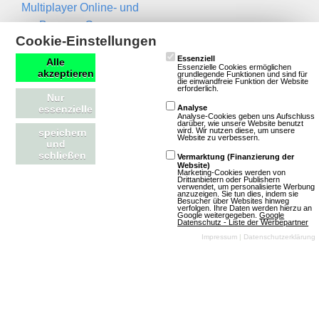
Multiplayer Online- und
Browser-Games
Newsletter
Cookie-Einstellungen
Essenziell
Name
Alle
Essenzielle Cookies ermöglichen
akzeptieren
grundlegende Funktionen und sind für
die einwandfreie Funktion der Website
erforderlich.
Nur
Email
essenzielle
Analyse
Analyse-Cookies geben uns Aufschluss
darüber, wie unsere Website benutzt
wird. Wir nutzen diese, um unsere
speichern
Website zu verbessern.
und
schließen
Vermarktung (Finanzierung der
Website)
Marketing-Cookies werden von
Drittanbietern oder Publishern
verwendet, um personalisierte Werbung
anzuzeigen. Sie tun dies, indem sie
Besucher über Websites hinweg
Kontakt
RSS Feeds
verfolgen. Ihre Daten werden hierzu an
Google weitergegeben.
Google
Datenschutz - Liste der Werbepartner
Impressum
|
Datenschutzerklärung
Impressum
Neue Spiele in der
Kontakt aufnehmen
Datenbank
Magazin