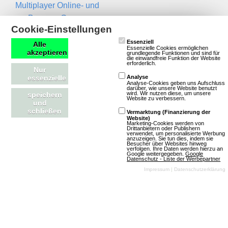
Multiplayer Online- und
Browser-Games
Newsletter
Cookie-Einstellungen
Essenziell
Name
Alle
Essenzielle Cookies ermöglichen
akzeptieren
grundlegende Funktionen und sind für
die einwandfreie Funktion der Website
erforderlich.
Nur
Email
essenzielle
Analyse
Analyse-Cookies geben uns Aufschluss
darüber, wie unsere Website benutzt
wird. Wir nutzen diese, um unsere
speichern
Website zu verbessern.
und
schließen
Vermarktung (Finanzierung der
Website)
Marketing-Cookies werden von
Drittanbietern oder Publishern
verwendet, um personalisierte Werbung
anzuzeigen. Sie tun dies, indem sie
Besucher über Websites hinweg
Kontakt
RSS Feeds
verfolgen. Ihre Daten werden hierzu an
Google weitergegeben.
Google
Datenschutz - Liste der Werbepartner
Impressum
|
Datenschutzerklärung
Impressum
Neue Spiele in der
Kontakt aufnehmen
Datenbank
Magazin