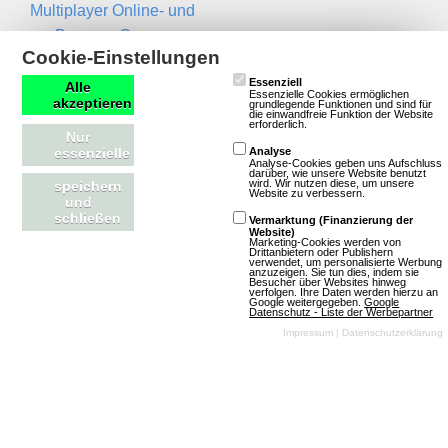
Multiplayer Online- und
Browser-Games
Newsletter
Cookie-Einstellungen
Essenziell
Name
Alle
Essenzielle Cookies ermöglichen
akzeptieren
grundlegende Funktionen und sind für
die einwandfreie Funktion der Website
erforderlich.
Nur
Email
essenzielle
Analyse
Analyse-Cookies geben uns Aufschluss
darüber, wie unsere Website benutzt
wird. Wir nutzen diese, um unsere
speichern
Website zu verbessern.
und
schließen
Vermarktung (Finanzierung der
Website)
Marketing-Cookies werden von
Drittanbietern oder Publishern
verwendet, um personalisierte Werbung
anzuzeigen. Sie tun dies, indem sie
Besucher über Websites hinweg
Kontakt
RSS Feeds
verfolgen. Ihre Daten werden hierzu an
Google weitergegeben.
Google
Datenschutz - Liste der Werbepartner
Impressum
|
Datenschutzerklärung
Impressum
Neue Spiele in der
Kontakt aufnehmen
Datenbank
Magazin