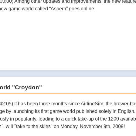
00:00) Among other updates and improvements, the new feature wi
ew game world called “Aspern” goes online.
orld "Croydon"
42:05) It has been three months since AirlineSim, the brower-bas
age by launching its first game world published solely in Engli
ly in popularity, leading to a quick take-up of the 1200 availa
, will "take to the skies" on Monday, November 9th, 2009!