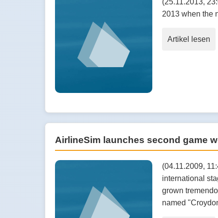
(25.11.2013, 23:
2013 when the n
Artikel lesen
AirlineSim launches second game w
(04.11.2009, 11:
international st
grown tremendous
named "Croydon"