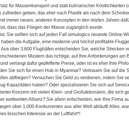
latz für Massentransport und statt kulinarischer Köstlichkeite
zufrieden geben, das eher nach Plastik als nach dem Schinken
 mit immer neuen, anderen Konzepten in den letzten Jahren dafü
st, dass das Fliegen der Masse zugänglich wurde.
st, Sie sollten sich auf jeden Fall simulogics neueste Online-W
d haben die Aufgabe, eine moderne und höchst profitable Flugg
Aus über 3.600 Flughäfen entscheiden Sie, welche Strecken vo
 verschiedenen Mustern das richtige, auf Ihre Anforderungen am 
 und verlangt dafür gepfefferte Preise, oder ist es eher Ihre Ph
iden Sie sich für einen Hub in Myanmar? Vertrauen Sie auf die S
llen abfliegen? Versuchen Sie Geld zu verdienen, indem Sie se
nug Kapazitäten haben? Oder spezialisieren Sie sich auf Service
rter Konzern mit vielen Klein- und Großaktionären, die sich ge
iner weltweiten Allianz? Sie allein entscheiden, wie Ihre Firma 
gegen über 1.000 Konkurrenten aus aller Welt abläuft! Alles, wa
es bisschen Interesse an der Luftfahrt*!