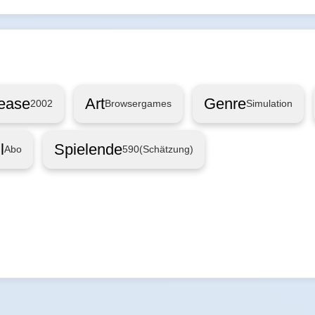
ease
Art
Genre
2002
Browsergames
Simulation
l
Spielende
Abo
590
(Schätzung)