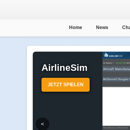
Home
News
Cha
AirlineSim
JETZT SPIELEN
<