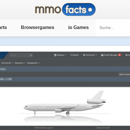
rts
Browsergames
io Games