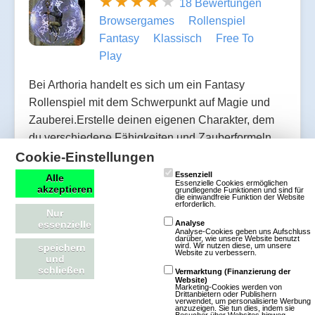
18 Bewertungen
Browsergames
Rollenspiel
Fantasy
Klassisch
Free To
Play
Bei Arthoria handelt es sich um ein Fantasy
Rollenspiel mit dem Schwerpunkt auf Magie und
Zauberei.Erstelle deinen eigenen Charakter, dem
du verschiedene Fähigkeiten und Zauberformeln
beibringen kannst.Kämpfe gegen Monster um
Cookie-Einstellungen
deinen Charakter weiter zu entwickeln sowie Gold
Essenziell
Alle
Essenzielle Cookies ermöglichen
akzeptieren
und Ausrüstung zu sammeln um dich auf die
grundlegende Funktionen und sind für
die einwandfreie Funktion der Website
erforderlich.
Kämpfe gegen andere Spieler
Nur
essenzielle
Analyse
vorzubereiten.Vielfältige Spezialaufträge bieten
Analyse-Cookies geben uns Aufschluss
darüber, wie unsere Website benutzt
Abwechslung und sorgen dafür, dass man nicht
wird. Wir nutzen diese, um unsere
speichern
Website zu verbessern.
und
immer nur die gleichen monotonen Handgriffe
schließen
Vermarktung (Finanzierung der
durchführ…
Website)
Marketing-Cookies werden von
Drittanbietern oder Publishern
verwendet, um personalisierte Werbung
anzuzeigen. Sie tun dies, indem sie
Mehr über Arthoria