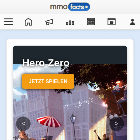
IO
Hero Zero
JETZT SPIELEN
<
>