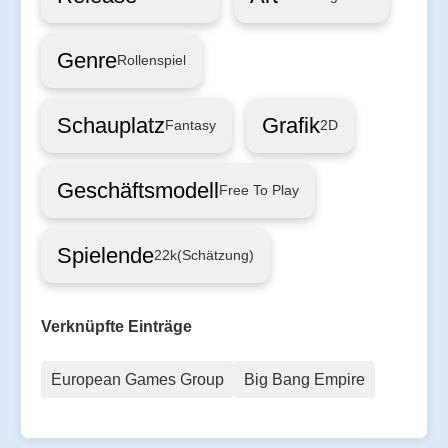
Genre
Rollenspiel
Schauplatz
Grafik
Fantasy
2D
Geschäftsmodell
Free To Play
Spielende
22k
(Schätzung)
Verknüpfte Einträge
European Games Group
Big Bang Empire