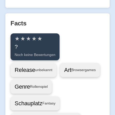
Facts
?
Noch keine Bewertungen
Release
Art
unbekannt
Browsergames
Genre
Rollenspiel
Schauplatz
Fantasy