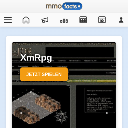
IO
XmRpg
JETZT SPIELEN
<
>