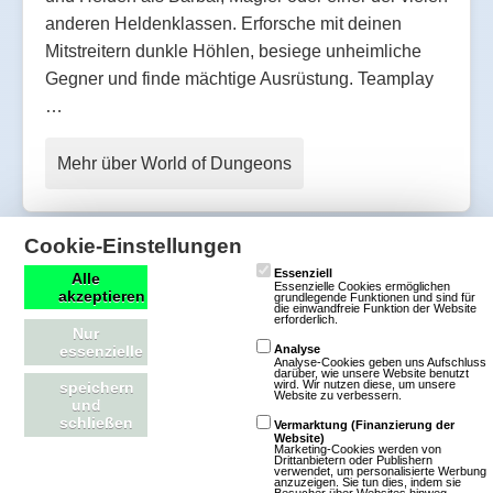
anderen Heldenklassen. Erforsche mit deinen
Mitstreitern dunkle Höhlen, besiege unheimliche
Gegner und finde mächtige Ausrüstung. Teamplay
…
Mehr über World of Dungeons
Cookie-Einstellungen
Neverwinter
Essenziell
Alle
Essenzielle Cookies ermöglichen
akzeptieren
grundlegende Funktionen und sind für
die einwandfreie Funktion der Website
erforderlich.
4 Bewertungen
Nur
essenzielle
Analyse
Download-MMOs
Analyse-Cookies geben uns Aufschluss
darüber, wie unsere Website benutzt
wird. Wir nutzen diese, um unsere
Rollenspiel
speichern
Website zu verbessern.
und
Fantasy
3D
schließen
Vermarktung (Finanzierung der
Website)
Free To Play
Marketing-Cookies werden von
Drittanbietern oder Publishern
verwendet, um personalisierte Werbung
anzuzeigen. Sie tun dies, indem sie
Im MMORPG