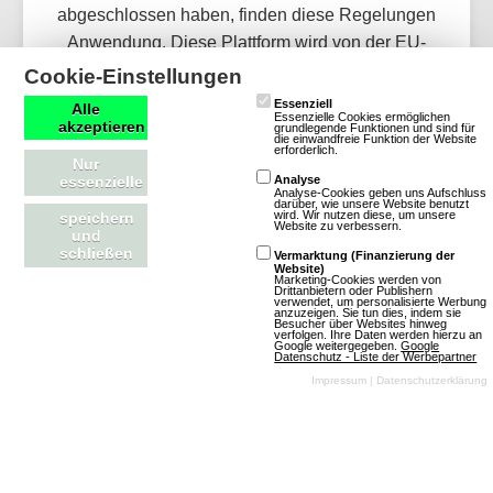
abgeschlossen haben, finden diese Regelungen
Anwendung. Diese Plattform wird von der EU-
Kommission eingerichtet und insbesondere über
Cookie-Einstellungen
das Portal
„Ihr Europa“
zugänglich gemacht.
Essenziell
Alle
Essenzielle Cookies ermöglichen
akzeptieren
grundlegende Funktionen und sind für
die einwandfreie Funktion der Website
erforderlich.
Nur
essenzielle
Analyse
Analyse-Cookies geben uns Aufschluss
darüber, wie unsere Website benutzt
wird. Wir nutzen diese, um unsere
speichern
Website zu verbessern.
und
schließen
Vermarktung (Finanzierung der
Website)
Marketing-Cookies werden von
Drittanbietern oder Publishern
verwendet, um personalisierte Werbung
anzuzeigen. Sie tun dies, indem sie
Besucher über Websites hinweg
mmofacts.com
Mitmachen
verfolgen. Ihre Daten werden hierzu an
Google weitergegeben.
Google
Datenschutz - Liste der Werbepartner
Werbung buchen
Datenbankeintrag erstellen
Impressum
|
Datenschutzerklärung
Archiv der deutschen
News einsenden
Browsergames-Szene
MMO Of The Year Award
Die besten Massively-