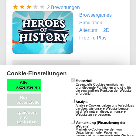
2 Bewertungen
Browsergames
Simulation
Altertum
2D
Free To Play
Mehr über Heroes Of History
Cookie-Einstellungen
Essenziell
Alle
Essenzielle Cookies ermöglichen
akzeptieren
grundlegende Funktionen und sind für
die einwandfreie Funktion der Website
erforderlich.
Bauernhof Spiel
Nur
essenzielle
Analyse
Analyse-Cookies geben uns Aufschluss
darüber, wie unsere Website benutzt
wird. Wir nutzen diese, um unsere
speichern
8 Bewertungen
Website zu verbessern.
und
Browsergames
schließen
Vermarktung (Finanzierung der
Website)
Simulation
Farm
Marketing-Cookies werden von
Drittanbietern oder Publishern
verwendet, um personalisierte Werbung