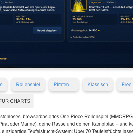
s
Rollenspiel
Piraten
Klassisch
Free 
FÜR CHARTS
ostenloses, browserbasiertes One-Piece-Rollenspiel (MMORPG).
Pirat oder Marine), deine Rasse und deinen Kampfpfad – und käm
einzigartige Teufelsfrucht-System: Über 70 Teufelsfrüchte lasse