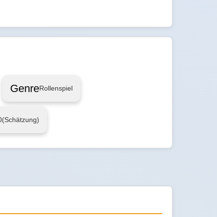
Genre
Rollenspiel
0
(Schätzung)