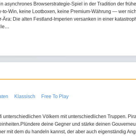
in asynchrones Browserstrategie-Spiel in der Tradition der früh
y-to-Win, keine Lootboxen, keine Premium-Währung — wer nicht z
rer-Ära: Die alten Festland-Imperien versanken in einer katastrop
olle…
aten
Klassisch
Free To Play
unterschiedlichen Völkern mit unterschiedlichen Truppen. Pirat
einheiten.Plündere deine Gegner und stärke deinen Gouverneur
 mit dem du handeln kannst, der aber auch eigenständig Angri