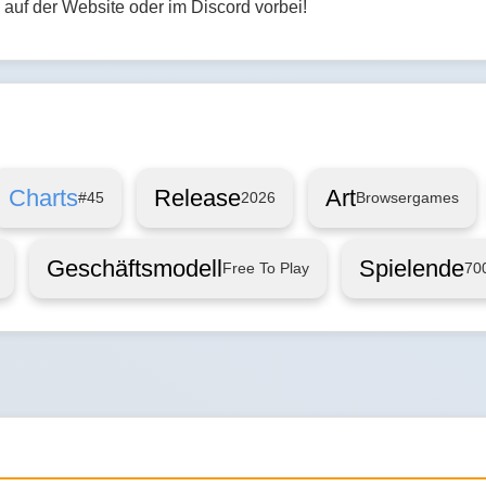
 auf der Website oder im Discord vorbei!
Charts
Release
Art
#45
2026
Browsergames
Geschäftsmodell
Spielende
Free To Play
70