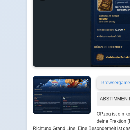
Browsergame
ABSTIMMEN 
OPzog ist ein k
deine Fraktion (
Richtung Grand Line. Eine Besonderheit ist das 