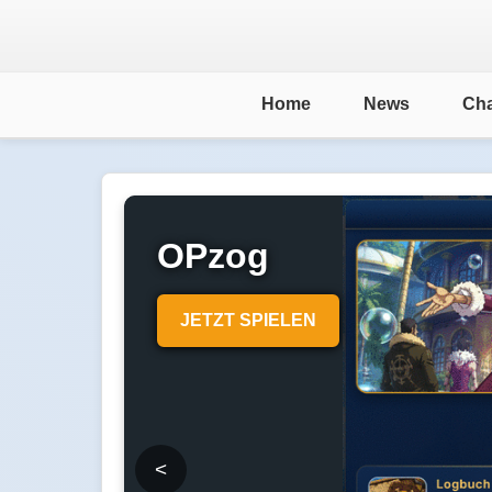
Home
News
Cha
OPzog
JETZT SPIELEN
<