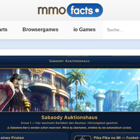
rts
Browsergames
io Games