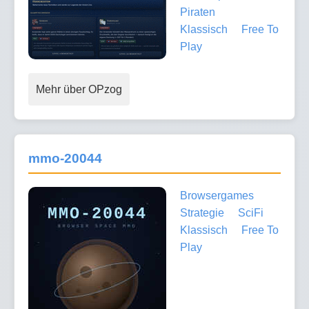
Piraten
Klassisch
Free To
Play
Mehr über OPzog
mmo-20044
Browsergames
Strategie
SciFi
Klassisch
Free To
Play