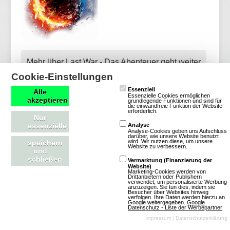
Mehr über Last War - Das Abenteuer geht weiter
Cookie-Einstellungen
Essenziell
Alle
Essenzielle Cookies ermöglichen
akzeptieren
grundlegende Funktionen und sind für
die einwandfreie Funktion der Website
Piratengame
erforderlich.
Nur
essenzielle
Analyse
Analyse-Cookies geben uns Aufschluss
darüber, wie unsere Website benutzt
3 Bewertungen
wird. Wir nutzen diese, um unsere
speichern
Website zu verbessern.
und
Browsergames
schließen
Vermarktung (Finanzierung der
Strategie
Website)
Marketing-Cookies werden von
Drittanbietern oder Publishern
Piraten
verwendet, um personalisierte Werbung
anzuzeigen. Sie tun dies, indem sie
Klassisch
Free To
Besucher über Websites hinweg
verfolgen. Ihre Daten werden hierzu an
Google weitergegeben.
Google
Play
Datenschutz - Liste der Werbepartner
Impressum
|
Datenschutzerklärung