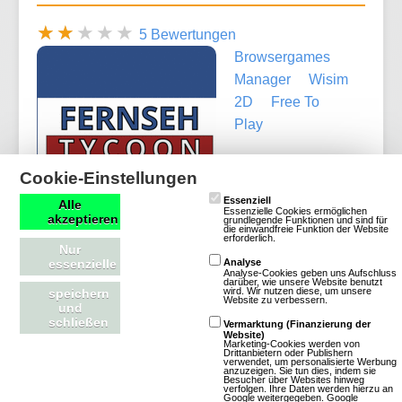
5 Bewertungen
Browsergames
Manager
Wisim
2D
Free To
Play
Cookie-Einstellungen
Essenziell
Alle
Essenzielle Cookies ermöglichen
akzeptieren
grundlegende Funktionen und sind für
die einwandfreie Funktion der Website
erforderlich.
Nur
Mehr über Fernseh Tycoon
essenzielle
Analyse
Analyse-Cookies geben uns Aufschluss
darüber, wie unsere Website benutzt
wird. Wir nutzen diese, um unsere
speichern
Website zu verbessern.
und
schließen
Vermarktung (Finanzierung der
Website)
Marketing-Cookies werden von
Biathlon Online Challenge
Drittanbietern oder Publishern
verwendet, um personalisierte Werbung
anzuzeigen. Sie tun dies, indem sie
Besucher über Websites hinweg
verfolgen. Ihre Daten werden hierzu an
Google weitergegeben.
Google
8 Bewertungen