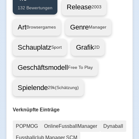
Release
2003
132 Bewertungen
Art
Genre
Browsergames
Manager
Schauplatz
Grafik
Sport
2D
Geschäftsmodell
Free To Play
Spielende
29k
(Schätzung)
Verknüpfte Einträge
POPMOG
OnlineFussballManager
Dynaball
Fussballclub Manager SCM