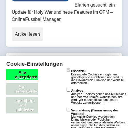
Elarien gesucht, ein
Update für Holy War und neue Features im OFM –
OnlineFussballManager.
Artikel lesen
10. Dezember 2010: Bigpoint, Nox
Cookie-Einstellungen
Mortis, OFM - OnlineFussballManager,
Essenziell
Alle
Essenzielle Cookies ermöglichen
akzeptieren
grundlegende Funktionen und sind für
Uphill Rush 3, RTL Gamechannel
die einwandfreie Funktion der Website
erforderlich.
Nur
essenzielle
Analyse
(10.12.2010,
Analyse-Cookies geben uns Aufschluss
darüber, wie unsere Website benutzt
wird. Wir nutzen diese, um unsere
speichern
13:00:00) Heute im
Website zu verbessern.
und
Newsflash:
schließen
Vermarktung (Finanzierung der
Website)
Bigpoints
Marketing-Cookies werden von
Drittanbietern oder Publishern
verwendet, um personalisierte Werbung
Ankündigung von
anzuzeigen. Sie tun dies, indem sie