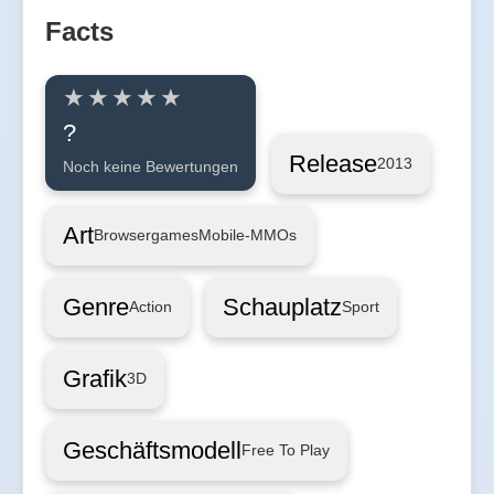
Facts
?
Release
2013
Noch keine Bewertungen
Art
Browsergames
Mobile-MMOs
Genre
Schauplatz
Action
Sport
Grafik
3D
Geschäftsmodell
Free To Play