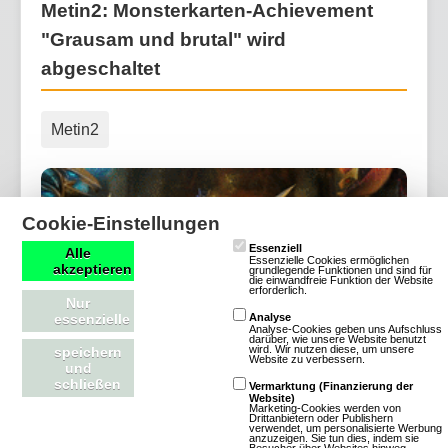
Metin2: Monsterkarten-Achievement
"Grausam und brutal" wird
abgeschaltet
Metin2
Cookie-Einstellungen
Essenziell
Alle
Essenzielle Cookies ermöglichen
akzeptieren
grundlegende Funktionen und sind für
die einwandfreie Funktion der Website
erforderlich.
Nur
essenzielle
Analyse
Analyse-Cookies geben uns Aufschluss
darüber, wie unsere Website benutzt
wird. Wir nutzen diese, um unsere
speichern
Website zu verbessern.
und
schließen
Vermarktung (Finanzierung der
Website)
Marketing-Cookies werden von
Drittanbietern oder Publishern
(24.07.2026, 14:14:35) Ein kleiner Teil der Spieler
verwendet, um personalisierte Werbung
anzuzeigen. Sie tun dies, indem sie