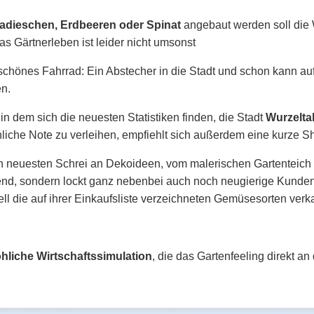
Radieschen, Erdbeeren oder Spinat
angebaut werden soll die
s Gärtnerleben ist leider nicht umsonst
 schönes Fahrrad: Ein Abstecher in die Stadt und schon kann a
n.
in dem sich die neuesten Statistiken finden, die Stadt
Wurzelta
liche Note zu verleihen, empfiehlt sich außerdem eine kurze 
den neuesten Schrei an Dekoideen, vom malerischen Gartenteich 
 Trend, sondern lockt ganz nebenbei auch noch neugierige Kund
l die auf ihrer Einkaufsliste verzeichneten Gemüsesorten verka
öhliche Wirtschaftssimulation
, die das Gartenfeeling direkt a