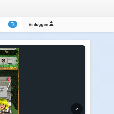
Einloggen
>