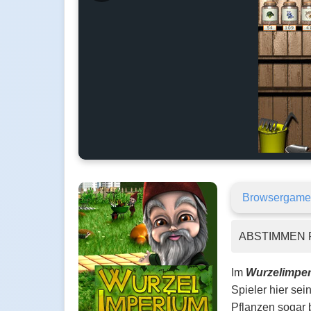
Browsergame
ABSTIMMEN 
Im
Wurzelimpe
Spieler hier se
Pflanzen sogar