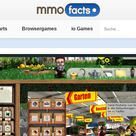
rts
Browsergames
io Games