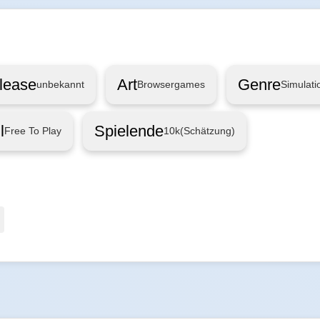
lease
Art
Genre
unbekannt
Browsergames
Simulati
l
Spielende
Free To Play
10k
(Schätzung)