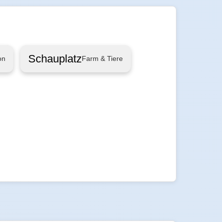
Schauplatz
on
Farm & Tiere