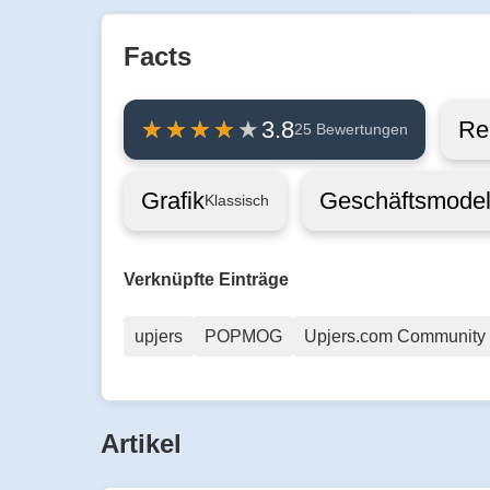
Facts
Re
3.8
25 Bewertungen
Grafik
Geschäftsmodel
Klassisch
Verknüpfte Einträge
upjers
POPMOG
Upjers.com Community
Artikel