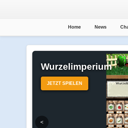
Home
News
Cha
Wurzelimperium
JETZT SPIELEN
<