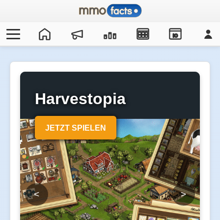
IO
Harvestopia
JETZT SPIELEN
<
>