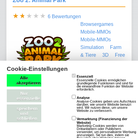
Zoo 2: Animal Park
6 Bewertungen
Browsergames
Mobile-MMOs
Mobile-MMOs
Simulation
Farm
& Tiere
3D
Free
To Play
Cookie-Einstellungen
Fantastische
Essenziell
Alle
Essenzielle Cookies ermöglichen
akzeptieren
Tierwelten im
grundlegende Funktionen und sind für
die einwandfreie Funktion der Website
erforderlich.
Browser und als
Nur
essenzielle
Analyse
App Erlebe Zoo 2: Animal Park! Manage deinen
Analyse-Cookies geben uns Aufschluss
darüber, wie unsere Website benutzt
eigenen Tierpark. Hol‘ dir exotische, wilde und
wird. Wir nutzen diese, um unsere
speichern
Website zu verbessern.
und
wirklich süße Tiere in dein Browsergame oder aufs
schließen
Vermarktung (Finanzierung der
Handy. Spiele kostenlos mit! Lass dich verzaubern
Website)
Marketing-Cookies werden von
von diesem wundervollen Zoo-Spiel, verfügbar als
Drittanbietern oder Publishern
verwendet, um personalisierte Werbung
anzuzeigen. Sie tun dies, indem sie
PC-Browsergame und App. Zoo 2: Animal Park