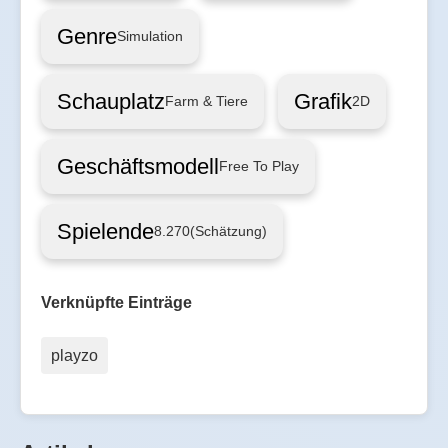
Genre
Simulation
Schauplatz
Grafik
Farm & Tiere
2D
Geschäftsmodell
Free To Play
Spielende
8.270
(Schätzung)
Verknüpfte Einträge
playzo