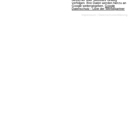
Besucher über Websites hinweg
verfolgen. Ihre Daten werden hierzu an
Browsergame My Free Zoo
Google weitergegeben.
Google
Datenschutz - Liste der Werbepartner
Impressum
|
Datenschutzerklärung
(11.09.2012,
09:59:00) Die Marke
der drei Millionen
Registrierungen
wurde im
Browsergame My
Free Zoo
überschritten.
Artikel lesen
Sommer-Event in My Free Zoo gestartet