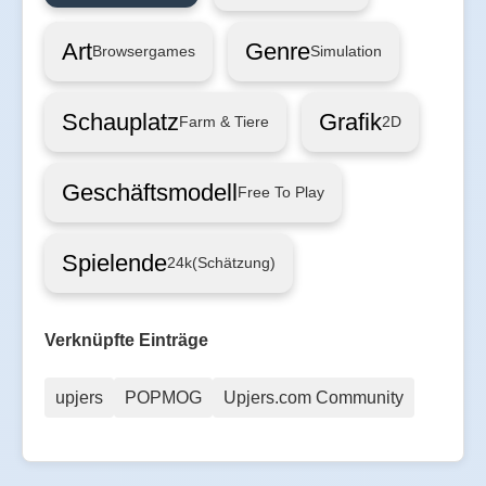
Art
Genre
Browsergames
Simulation
Schauplatz
Grafik
Farm & Tiere
2D
Geschäftsmodell
Free To Play
Spielende
24k
(Schätzung)
Verknüpfte Einträge
upjers
POPMOG
Upjers.com Community