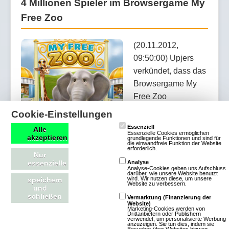
4 Millionen Spieler im Browsergame My
Free Zoo
(20.11.2012,
09:50:00) Upjers
verkündet, dass das
Browsergame My
Free Zoo
inzwischen die
Cookie-Einstellungen
Marke der 4
Essenziell
Alle
Essenzielle Cookies ermöglichen
Millionen Spieler
akzeptieren
grundlegende Funktionen und sind für
die einwandfreie Funktion der Website
geknackt hat.
erforderlich.
Nur
essenzielle
Analyse
Analyse-Cookies geben uns Aufschluss
Artikel lesen
darüber, wie unsere Website benutzt
wird. Wir nutzen diese, um unsere
speichern
Website zu verbessern.
und
schließen
Vermarktung (Finanzierung der
Website)
Marketing-Cookies werden von
Drittanbietern oder Publishern
verwendet, um personalisierte Werbung
3 Millionen registrierte Spieler im
anzuzeigen. Sie tun dies, indem sie