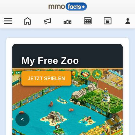
IO
My Free Zoo
JETZT SPIELEN
<
>