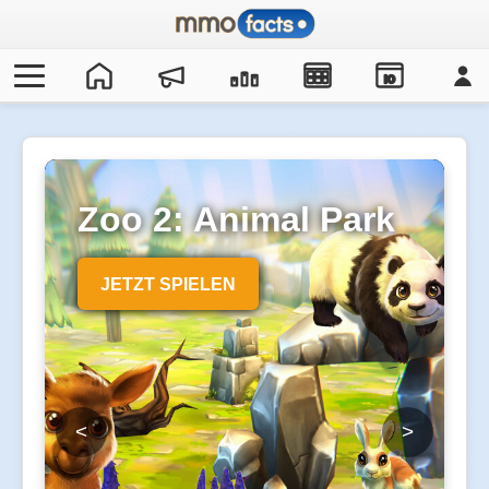
IO
Zoo 2: Animal Park
JETZT SPIELEN
<
>