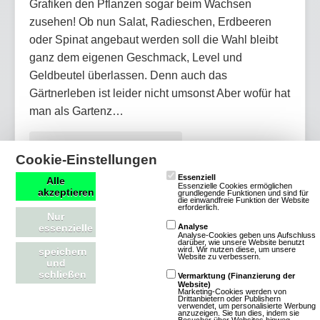
Grafiken den Pflanzen sogar beim Wachsen
zusehen! Ob nun Salat, Radieschen, Erdbeeren
oder Spinat angebaut werden soll die Wahl bleibt
ganz dem eigenen Geschmack, Level und
Geldbeutel überlassen. Denn auch das
Gärtnerleben ist leider nicht umsonst Aber wofür hat
man als Gartenz…
Mehr über Wurzelimperium
Cookie-Einstellungen
Essenziell
Alle
Essenzielle Cookies ermöglichen
akzeptieren
grundlegende Funktionen und sind für
die einwandfreie Funktion der Website
erforderlich.
Nur
Dinosaur Park - Primeval Zoo
essenzielle
Analyse
Analyse-Cookies geben uns Aufschluss
darüber, wie unsere Website benutzt
wird. Wir nutzen diese, um unsere
speichern
1 Bewertungen
Website zu verbessern.
und
schließen
Browsergames
Vermarktung (Finanzierung der
Website)
Marketing-Cookies werden von
Mobile-MMOs
Drittanbietern oder Publishern
verwendet, um personalisierte Werbung
Mobile-MMOs
anzuzeigen. Sie tun dies, indem sie