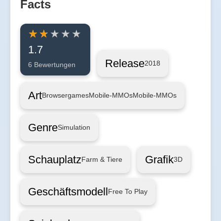
Facts
1.7
Release
2018
6 Bewertungen
Art
Browsergames
Mobile-MMOs
Mobile-MMOs
Genre
Simulation
Schauplatz
Grafik
Farm & Tiere
3D
Geschäftsmodell
Free To Play