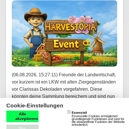
(06.08.2026, 15:27:11) Freunde der Landwirtschaft,
vor kurzem ist ein LKW mit alten Ziergegenständen
vor Clarissas Dekoladen vorgefahren. Diese
könnten deine Sammlung bereichern und sind nun
über den Marktplatz handelbar. Was die neue
Cookie-Einstellungen
Kollektion wohl zu bieten hat?
Essenziell
Alle
Essenzielle Cookies ermöglichen
akzeptieren
grundlegende Funktionen und sind für
die einwandfreie Funktion der Website
erforderlich.
Artikel lesen
Nur