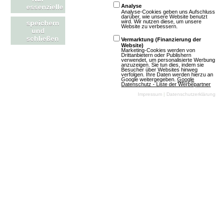
essenzielle
Analyse
Analyse-Cookies geben uns Aufschluss
darüber, wie unsere Website benutzt
wird. Wir nutzen diese, um unsere
speichern
Website zu verbessern.
und
schließen
Vermarktung (Finanzierung der
OGame: Update für neue Version und
Website)
Marketing-Cookies werden von
weitere Welten aktualisiert
Drittanbietern oder Publishern
verwendet, um personalisierte Werbung
anzuzeigen. Sie tun dies, indem sie
Besucher über Websites hinweg
verfolgen. Ihre Daten werden hierzu an
Google weitergegeben.
Google
Datenschutz - Liste der Werbepartner
Impressum
|
Datenschutzerklärung
(06.08.2026, 15:25:56) Wir haben spannende
Neuerungen für dich vorbereitet! Entdecke, was die