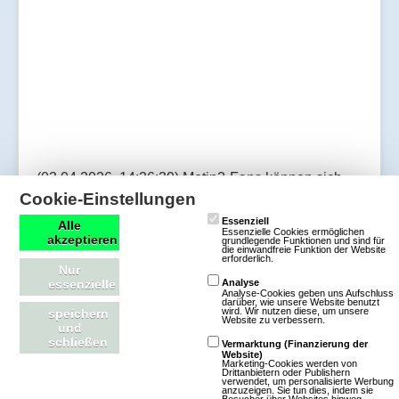
(03.04.2026, 14:36:39) Metin2-Fans können sich
Cookie-Einstellungen
auf ein großes Update freuen, das Gilden und
Gildenländereien umfassend überarbeitet. Mit
Essenziell
Alle
Essenzielle Cookies ermöglichen
akzeptieren
grundlegende Funktionen und sind für
Update 26.0 wird der Gildenaufstieg,
die einwandfreie Funktion der Website
erforderlich.
Gildenländereien und zahlreiche Komfortfunktionen
Nur
essenzielle
Analyse
neu gestaltet.
Analyse-Cookies geben uns Aufschluss
darüber, wie unsere Website benutzt
wird. Wir nutzen diese, um unsere
speichern
Website zu verbessern.
und
Artikel lesen
schließen
Vermarktung (Finanzierung der
Website)
Marketing-Cookies werden von
Drittanbietern oder Publishern
verwendet, um personalisierte Werbung
anzuzeigen. Sie tun dies, indem sie