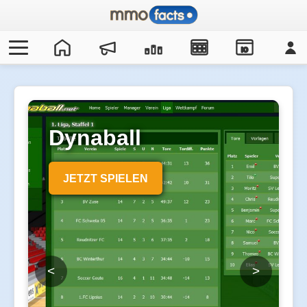
IO
Dynaball
JETZT SPIELEN
<
>