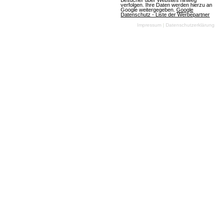
Besucher über Websites hinweg
gesamten nä…
verfolgen. Ihre Daten werden hierzu an
Google weitergegeben.
Google
Datenschutz - Liste der Werbepartner
Impressum
|
Datenschutzerklärung
Mehr über Aureon Fußball Manager
Hattrick
50 Bewertungen
Browsergames
Manager
Fussball
Willkommen! Hattrick ist ein Online-
Fußballmanagerspiel, in dem hunderttausende
Mitspieler in über 75 Ländern gegeneinander
antreten. Und so funktioniert es Hattrick ist ein
kostenloses Managerspiel. Du machst Deine
Eingaben über Deinen Webbrowser. Mehrmals pro