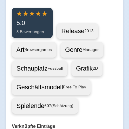
5.0
Release
2013
3 Bewertungen
Art
Genre
Browsergames
Manager
Schauplatz
Grafik
Fussball
2D
Geschäftsmodell
Free To Play
Spielende
607
(Schätzung)
Verknüpfte Einträge