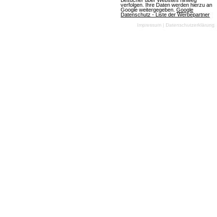
Besucher über Websites hinweg
verfolgen. Ihre Daten werden hierzu an
Google weitergegeben.
Google
Datenschutz - Liste der Werbepartner
(22.03.2008,
Impressum
|
Datenschutzerklärung
22:26:26) Der erste
Release-Schritt zu
goalunited 2008
rückt immer näher ?
Grund für uns euch
einen Einblick in
den aktuellen Status
der Fortentwicklung
zu geben und im Hinblick auf kommende Features
etwas konkreter zu werden.
Artikel lesen
Computerspieler auf echtem Rasen: