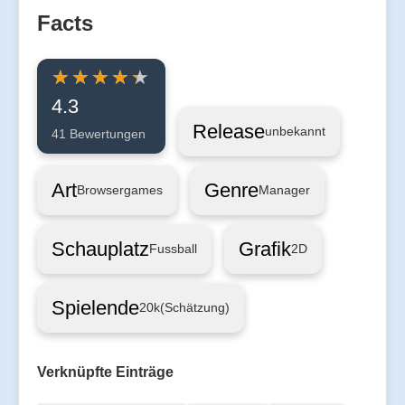
Facts
4.3
Release
unbekannt
41 Bewertungen
Art
Genre
Browsergames
Manager
Schauplatz
Grafik
Fussball
2D
Spielende
20k
(Schätzung)
Verknüpfte Einträge