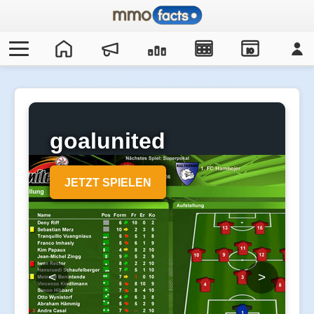
IO
goalunited
JETZT SPIELEN
<
>