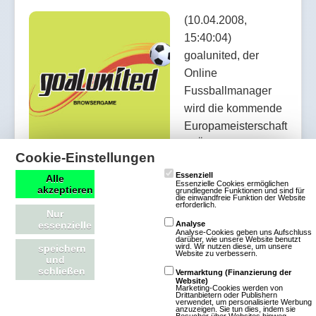
(10.04.2008,
15:40:04)
goalunited, der
Online
Fussballmanager
wird die kommende
Europameisterschaft
in Österrreich und
Cookie-Einstellungen
der Schweiz
Essenziell
Alle
zeitgleich nachspielen. Alle realen Begegnungen
Essenzielle Cookies ermöglichen
akzeptieren
grundlegende Funktionen und sind für
werden ebenfalls im Spiel ausgetragen.
die einwandfreie Funktion der Website
erforderlich.
Nur
essenzielle
Analyse
Artikel lesen
Analyse-Cookies geben uns Aufschluss
darüber, wie unsere Website benutzt
wird. Wir nutzen diese, um unsere
speichern
Website zu verbessern.
und
schließen
Vermarktung (Finanzierung der
Website)
Marketing-Cookies werden von
Drittanbietern oder Publishern
Erste Features angekündigt
verwendet, um personalisierte Werbung
anzuzeigen. Sie tun dies, indem sie