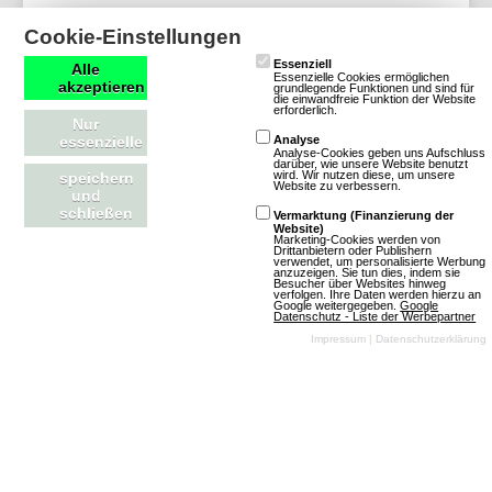
17 Bewertungen
Cookie-Einstellungen
Browsergames
Essenziell
Alle
Manager
Autos
Essenzielle Cookies ermöglichen
akzeptieren
grundlegende Funktionen und sind für
die einwandfreie Funktion der Website
Klassisch
Free To
erforderlich.
Nur
Play
essenzielle
Analyse
Analyse-Cookies geben uns Aufschluss
darüber, wie unsere Website benutzt
Mehr über Tourenwagen-Manager
wird. Wir nutzen diese, um unsere
speichern
Website zu verbessern.
und
schließen
Vermarktung (Finanzierung der
Website)
Marketing-Cookies werden von
Drittanbietern oder Publishern
verwendet, um personalisierte Werbung
anzuzeigen. Sie tun dies, indem sie
Sudden-Racing
Besucher über Websites hinweg
verfolgen. Ihre Daten werden hierzu an
Google weitergegeben.
Google
Datenschutz - Liste der Werbepartner
4 Bewertungen
Impressum
|
Datenschutzerklärung
Browsergames
Manager
Autos
Mehr über Sudden-Racing