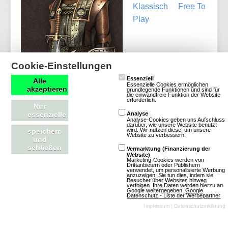
Klassisch
Free To
Play
Cookie-Einstellungen
Essenziell
Alle
Mehr über Holy War
Essenzielle Cookies ermöglichen
akzeptieren
grundlegende Funktionen und sind für
die einwandfreie Funktion der Website
erforderlich.
Nur
essenzielle
Analyse
Analyse-Cookies geben uns Aufschluss
darüber, wie unsere Website benutzt
wird. Wir nutzen diese, um unsere
speichern
Settles
Website zu verbessern.
und
schließen
Vermarktung (Finanzierung der
Website)
Marketing-Cookies werden von
2 Bewertungen
Drittanbietern oder Publishern
verwendet, um personalisierte Werbung
Browsergames
anzuzeigen. Sie tun dies, indem sie
Besucher über Websites hinweg
verfolgen. Ihre Daten werden hierzu an
Strategie
Altertum
Google weitergegeben.
Google
Datenschutz - Liste der Werbepartner
Klassisch
Free To
Impressum
|
Datenschutzerklärung
Play