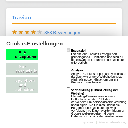
Travian
388 Bewertungen
Browsergames
Cookie-Einstellungen
Strategie
Essenziell
Alle
Altertum
Essenzielle Cookies ermöglichen
akzeptieren
grundlegende Funktionen und sind für
die einwandfreie Funktion der Website
Klassisch
erforderlich.
Nur
essenzielle
Analyse
Analyse-Cookies geben uns Aufschluss
darüber, wie unsere Website benutzt
wird. Wir nutzen diese, um unsere
speichern
Website zu verbessern.
und
schließen
Vermarktung (Finanzierung der
Website)
Marketing-Cookies werden von
Drittanbietern oder Publishern
verwendet, um personalisierte Werbung
anzuzeigen. Sie tun dies, indem sie
Mehr über Travian
Besucher über Websites hinweg
verfolgen. Ihre Daten werden hierzu an
Google weitergegeben.
Google
Datenschutz - Liste der Werbepartner
Impressum
|
Datenschutzerklärung