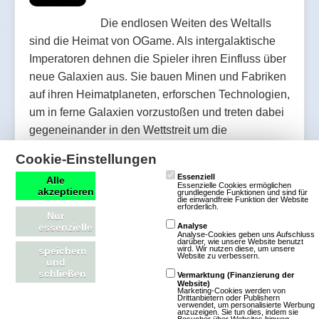
Die endlosen Weiten des Weltalls
sind die Heimat von OGame. Als intergalaktische
Imperatoren dehnen die Spieler ihren Einfluss über
neue Galaxien aus. Sie bauen Minen und Fabriken
auf ihren Heimatplaneten, erforschen Technologien,
um in ferne Galaxien vorzustoßen und treten dabei
gegeneinander in den Wettstreit um die
Vorherrschaft im Universum. Ob als einsamer
Cookie-Einstellungen
Rohstoffhändler oder als Mitglied in einer
Essenziell
Alle
kriegerischen Allianz, die Schlachten in
Essenzielle Cookies ermöglichen
akzeptieren
grundlegende Funktionen und sind für
unbegrenzter Größe schlägt.
die einwandfreie Funktion der Website
erforderlich.
Nur
essenzielle
Analyse
Analyse-Cookies geben uns Aufschluss
Mehr über OGame
darüber, wie unsere Website benutzt
wird. Wir nutzen diese, um unsere
speichern
Website zu verbessern.
und
schließen
Vermarktung (Finanzierung der
Website)
Marketing-Cookies werden von
Drittanbietern oder Publishern
verwendet, um personalisierte Werbung
Eenies at War
anzuzeigen. Sie tun dies, indem sie