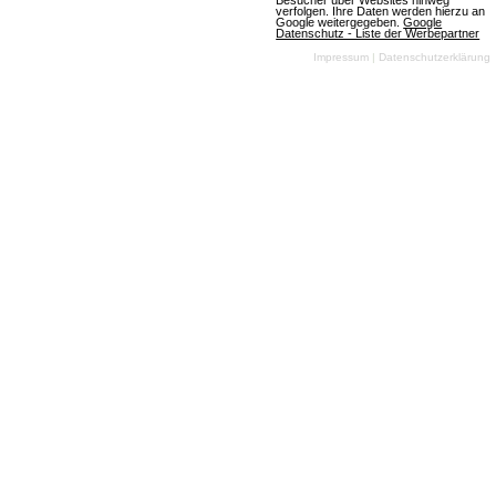
Besucher über Websites hinweg
verfolgen. Ihre Daten werden hierzu an
Google weitergegeben.
Google
Datenschutz - Liste der Werbepartner
Mobile-MMOs
Impressum
|
Datenschutzerklärung
Strategie
SciFi
2D
Free To Play
Mehr über Eenies at War
EtoA Escape to Andromeda
39 Bewertungen
Browsergames
Strategie
SciFi