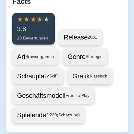
Facts
3.8
Release
2001
19 Bewertungen
Art
Genre
Browsergames
Strategie
Schauplatz
Grafik
SciFi
Klassisch
Geschäftsmodell
Free To Play
Spielende
2.230
(Schätzung)